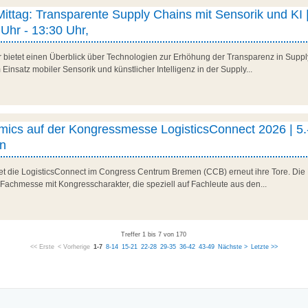
 Mittag: Transparente Supply Chains mit Sensorik und KI |
Uhr - 13:30 Uhr,
r bietet einen Überblick über Technologien zur Erhöhung der Transparenz in Suppl
Einsatz mobiler Sensorik und künstlicher Intelligenz in der Supply...
ics auf der Kongressmesse LogisticsConnect 2026 | 5.
n
net die LogisticsConnect im Congress Centrum Bremen (CCB) erneut ihre Tore. Die 
 Fachmesse mit Kongresscharakter, die speziell auf Fachleute aus den...
Treffer 1 bis 7 von 170
<< Erste
< Vorherige
1-7
8-14
15-21
22-28
29-35
36-42
43-49
Nächste >
Letzte >>