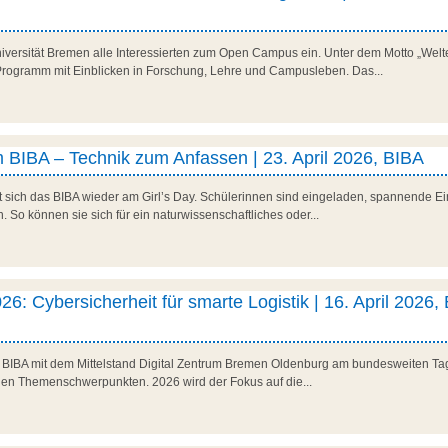
niversität Bremen alle Interessierten zum Open Campus ein. Unter dem Motto „Welte
es Programm mit Einblicken in Forschung, Lehre und Campusleben. Das...
 BIBA – Technik zum Anfassen | 23. April 2026, BIBA
t sich das BIBA wieder am Girl’s Day. Schülerinnen sind eingeladen, spannende Ein
So können sie sich für ein naturwissenschaftliches oder...
26: Cybersicherheit für smarte Logistik | 16. April 2026,
as BIBA mit dem Mittelstand Digital Zentrum Bremen Oldenburg am bundesweiten Tag 
den Themenschwerpunkten. 2026 wird der Fokus auf die...