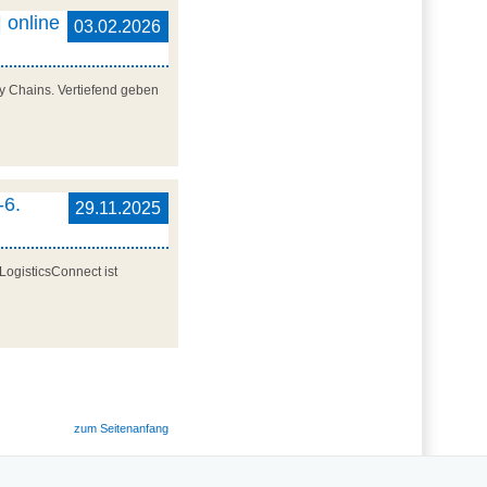
 online
03.02.2026
y Chains. Vertiefend geben
-6.
29.11.2025
LogisticsConnect ist
zum Seitenanfang