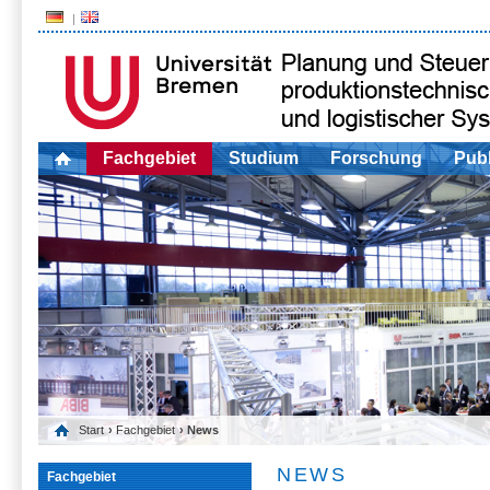
Fachgebiet
Studium
Forschung
Publ
Start
›
Fachgebiet
› News
NEWS
Fachgebiet