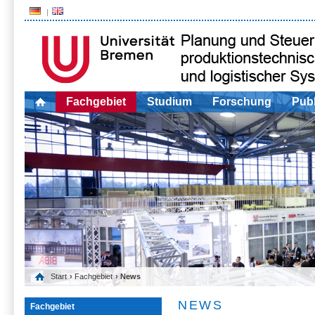
Fachgebiet
Studium
Forschung
Publ
Start
›
Fachgebiet
› News
NEWS
Fachgebiet