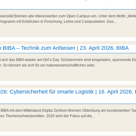
niversität Bremen alle Interessierten zum Open Campus ein. Unter dem Motto „Welte
es Programm mit Einblicken in Forschung, Lehre und Campusleben. Das...
 BIBA – Technik zum Anfassen | 23. April 2026, BIBA
t sich das BIBA wieder am Girl’s Day. Schülerinnen sind eingeladen, spannende Ein
So können sie sich für ein naturwissenschaftliches oder...
26: Cybersicherheit für smarte Logistik | 16. April 2026,
as BIBA mit dem Mittelstand Digital Zentrum Bremen Oldenburg am bundesweiten Tag 
den Themenschwerpunkten. 2026 wird der Fokus auf die...