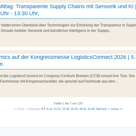
 Mittag: Transparente Supply Chains mit Sensorik und KI |
Uhr - 13:30 Uhr,
r bietet einen Überblick über Technologien zur Erhöhung der Transparenz in Suppl
Einsatz mobiler Sensorik und künstlicher Intelligenz in der Supply...
ics auf der Kongressmesse LogisticsConnect 2026 | 5.
n
net die LogisticsConnect im Congress Centrum Bremen (CCB) erneut ihre Tore. Die 
 Fachmesse mit Kongresscharakter, die speziell auf Fachleute aus den...
Treffer 1 bis 7 von 170
<< Erste
< Vorherige
1-7
8-14
15-21
22-28
29-35
36-42
43-49
Nächste >
Letzte >>