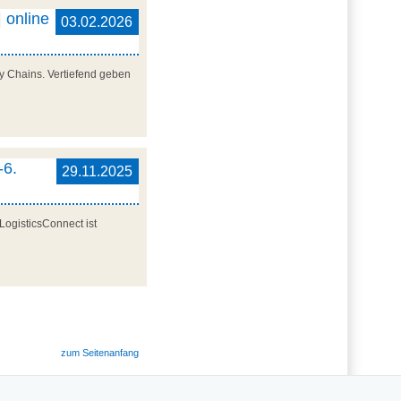
 online
03.02.2026
y Chains. Vertiefend geben
-6.
29.11.2025
LogisticsConnect ist
zum Seitenanfang