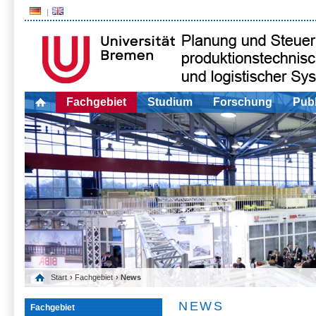
Fachgebiet
Studium
Forschung
Publ
Start
›
Fachgebiet
› News
NEWS
Fachgebiet