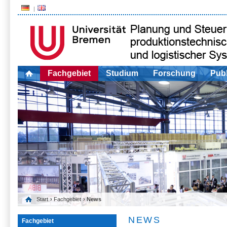
Fachgebiet
Studium
Forschung
Publ
Start
›
Fachgebiet
› News
NEWS
Fachgebiet