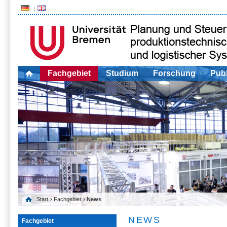
Fachgebiet
Studium
Forschung
Publ
Start
›
Fachgebiet
› News
NEWS
Fachgebiet