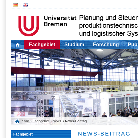
Fachgebiet
Studium
Forschung
Publ
Start
›
Fachgebiet
›
News
› News-Beitrag
NEWS-BEITRAG
Fachgebiet