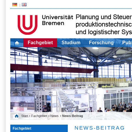
Fachgebiet
Studium
Forschung
Publ
Start
›
Fachgebiet
›
News
› News-Beitrag
NEWS-BEITRAG
Fachgebiet