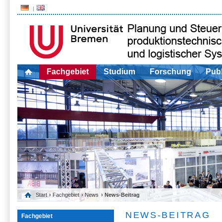
Fachgebiet
Studium
Forschung
Publ
Start
›
Fachgebiet
›
News
› News-Beitrag
NEWS-BEITRAG
Fachgebiet