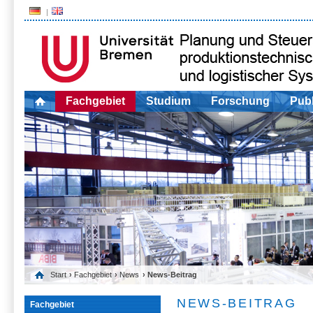
Fachgebiet
Studium
Forschung
Publ
Start
›
Fachgebiet
›
News
› News-Beitrag
NEWS-BEITRAG
Fachgebiet