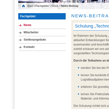
Start
›
Fachgebiet
›
News
› News-Beitrag
NEWS-BEITR
Fachgebiet
Schulung „Techno
News
Mitarbeiter
Im Rahmen der Schulung „T
Stellenangebote
aktueller Entwicklungen fü
auseinander und beschäftig
Kontakt
zuletzt schauen wir uns a
vorgestellten Technologie
Durch die Teilnahme an d
werden Sie bei der P
lernen Sie konkrete 
Logistikaufgaben ke
erfahren Sie grundle
lernen Sie Potenzial
Material- und Inform
Die Schulung richtet sich a