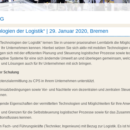
AG
logien der Logistik“ | 29. Januar 2020, Bremen
echnologien der Logistik“ lernen Sie in unserer praxisnahen Lernfabrik die Mögli
r Ihr Unternehmen kennen. Hierbei setzen Sie sich aktiv mit mobilen Technologien
en sich mit der effizienten Planung und Steuerung logistischer Prozesse sowie te
daptive Systeme für eine sich ändernde Umwelt an und überlegen gemeinsam, welc
n und Lösungen auch für Ihr Unternehmen mit sich bringen.
er Schulung
otenzialermittlung zu CPS in Ihrem Unternehmen unterstützt.
Einsatzbedingungen sowie Vor- und Nachteile von dezentralen und zentralen Steue
nnen.
gende Eigenschaften der vermittelten Technologien und Möglichkeiten für Ihre An
e und Grenzen für die Selbststeuerung logistischer Prozesse sowie für das Zus
ationsflusses kennen.
n Fach- und Führungskräfte (Techniker, Ingenieure) mit Bezug zur Logistik. Es ist h