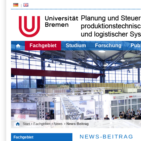
Fachgebiet
Studium
Forschung
Publ
Start
›
Fachgebiet
›
News
› News-Beitrag
NEWS-BEITRAG
Fachgebiet