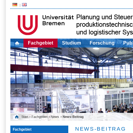
Fachgebiet
Studium
Forschung
Publ
Start
›
Fachgebiet
›
News
› News-Beitrag
NEWS-BEITRAG
Fachgebiet