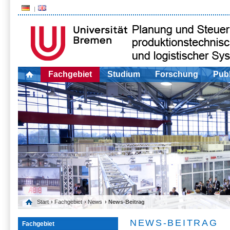
Fachgebiet
Studium
Forschung
Publ
Start
›
Fachgebiet
›
News
› News-Beitrag
NEWS-BEITRAG
Fachgebiet