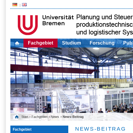
Fachgebiet
Studium
Forschung
Publ
Start
›
Fachgebiet
›
News
› News-Beitrag
NEWS-BEITRAG
Fachgebiet