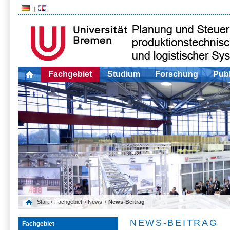
Fachgebiet
Studium
Forschung
Publ
Start
›
Fachgebiet
›
News
› News-Beitrag
NEWS-BEITRAG
Fachgebiet