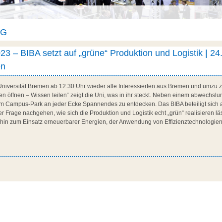
AG
 – BIBA setzt auf „grüne“ Produktion und Logistik | 24
en
 Universität Bremen ab 12:30 Uhr wieder alle Interessierten aus Bremen und umz
en öffnen – Wissen teilen“ zeigt die Uni, was in ihr steckt. Neben einem abwechsl
m Campus-Park an jeder Ecke Spannendes zu entdecken. Das BIBA beteiligt sich
r Frage nachgehen, wie sich die Produktion und Logistik echt „grün“ realisieren lä
in zum Einsatz erneuerbarer Energien, der Anwendung von Effizienztechnologien