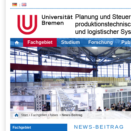
Fachgebiet
Studium
Forschung
Publ
Start
›
Fachgebiet
›
News
› News-Beitrag
NEWS-BEITRAG
Fachgebiet