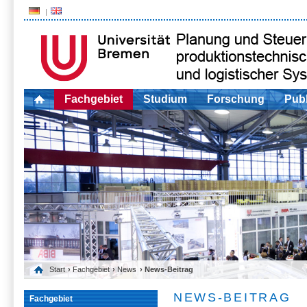
Fachgebiet
Studium
Forschung
Publ
Start
›
Fachgebiet
›
News
› News-Beitrag
NEWS-BEITRAG
Fachgebiet