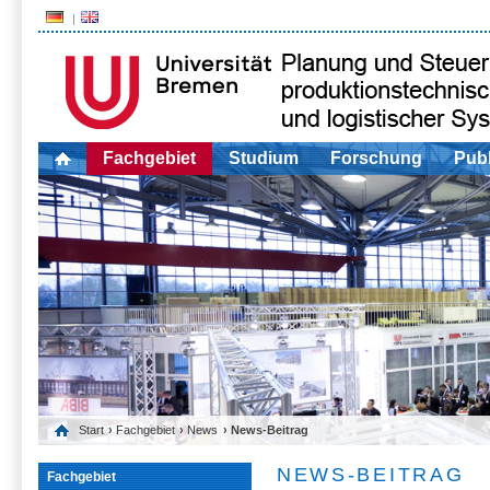
Fachgebiet
Studium
Forschung
Publ
Start
›
Fachgebiet
›
News
› News-Beitrag
NEWS-BEITRAG
Fachgebiet