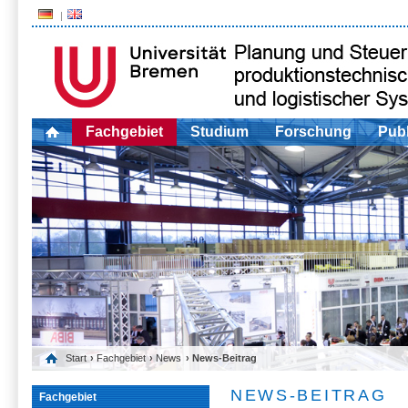
Fachgebiet
Studium
Forschung
Publ
Start
›
Fachgebiet
›
News
› News-Beitrag
NEWS-BEITRAG
Fachgebiet