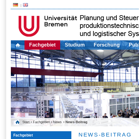
Fachgebiet
Studium
Forschung
Publ
Start
›
Fachgebiet
›
News
› News-Beitrag
NEWS-BEITRAG
Fachgebiet