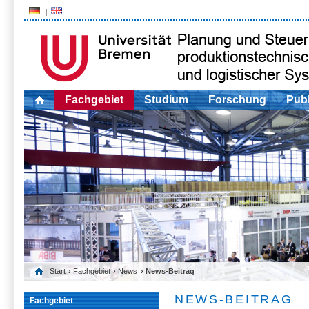
Fachgebiet
Studium
Forschung
Publ
Start
›
Fachgebiet
›
News
› News-Beitrag
NEWS-BEITRAG
Fachgebiet