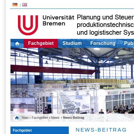
Fachgebiet
Studium
Forschung
Publ
Start
›
Fachgebiet
›
News
› News-Beitrag
NEWS-BEITRAG
Fachgebiet