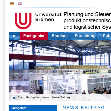
Fachgebiet
Studium
Forschung
Publ
Start
›
Fachgebiet
›
News
› News-Beitrag
NEWS-BEITRAG
Fachgebiet