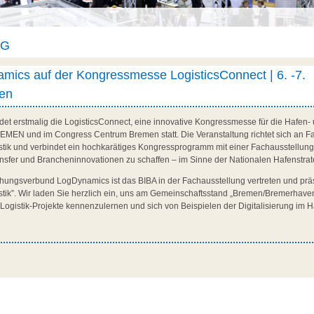
AG
mics auf der Kongressmesse LogisticsConnect | 6. -7.
en
det erstmalig die LogisticsConnect, eine innovative Kongressmesse für die Hafen- u
EN und im Congress Centrum Bremen statt. Die Veranstaltung richtet sich an Fa
stik und verbindet ein hochkarätiges Kongressprogramm mit einer Fachausstellung. Z
ansfer und Brancheninnovationen zu schaffen – im Sinne der Nationalen Hafenstrat
ungsverbund LogDynamics ist das BIBA in der Fachausstellung vertreten und prä
gistik”. Wir laden Sie herzlich ein, uns am Gemeinschaftsstand „Bremen/Bremerhav
e Logistik-Projekte kennenzulernen und sich von Beispielen der Digitalisierung im H