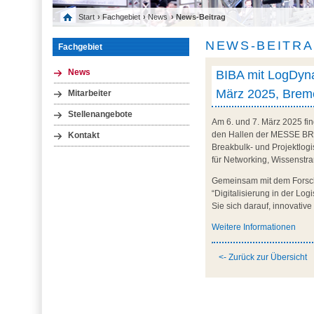
Start
›
Fachgebiet
›
News
› News-Beitrag
NEWS-BEITR
Fachgebiet
BIBA mit LogDyna
News
März 2025, Brem
Mitarbeiter
Stellenangebote
Am 6. und 7. März 2025 fin
den Hallen der MESSE BREM
Kontakt
Breakbulk- und Projektlogi
für Networking, Wissenstr
Gemeinsam mit dem Forsch
“Digitalisierung in der Lo
Sie sich darauf, innovativ
Weitere Informationen
<- Zurück zur Übersicht