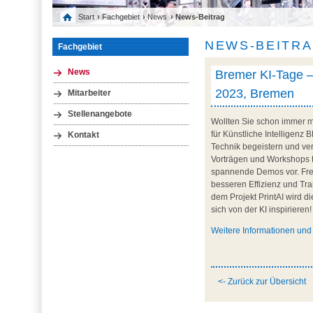
Start
›
Fachgebiet
›
News
› News-Beitrag
NEWS-BEITR
Fachgebiet
Bremer KI-Tage – 
News
2023, Bremen
Mitarbeiter
Stellenangebote
Wollten Sie schon immer m
für Künstliche Intelligenz
Kontakt
Technik begeistern und ver
Vorträgen und Workshops t
spannende Demos vor. Fre
besseren Effizienz und Tr
dem Projekt PrintAI wird 
sich von der KI inspirieren!
Weitere Informationen und
<- Zurück zur Übersicht