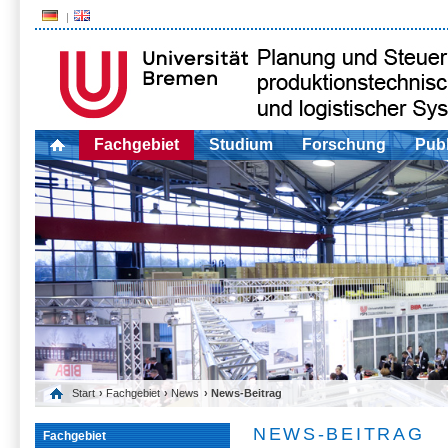
Fachgebiet
Studium
Forschung
Publ
Start
›
Fachgebiet
›
News
› News-Beitrag
NEWS-BEITRAG
Fachgebiet