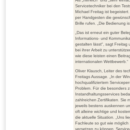
Als „hilfreich“ und „sehr ei
Servicetechniker bei den Tes
Michael Freitag ist begeister
per Handgesten die gewünscht
Brille rufen. „Die Bedienung is
„Das ist erneut ein guter Beleg
Informations- und Kommunikati
gestalten lässt“, sagt Freita
bei ihrer Arbeit zu unterstütz
wie diese leisten einen Beit
internationalen Wettbewerb.“
Oliver Klausch, Leiter des t
Freitags Aussage. „In der Wi
hochqualifiziertem Serviceper
Problem. Für die besonders z
Instandhaltungsservices bedarf
zahlreichen Zertifikaten. Sie
jeweils bestens auskennen un
oft alleine wichtige und koste
die aktuelle Situation. „Uns l
Fachleute so gut wie möglich 
versetzen zu können, Service