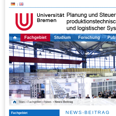
Fachgebiet
Studium
Forschung
Publ
Start
›
Fachgebiet
›
News
› News-Beitrag
NEWS-BEITRAG
Fachgebiet