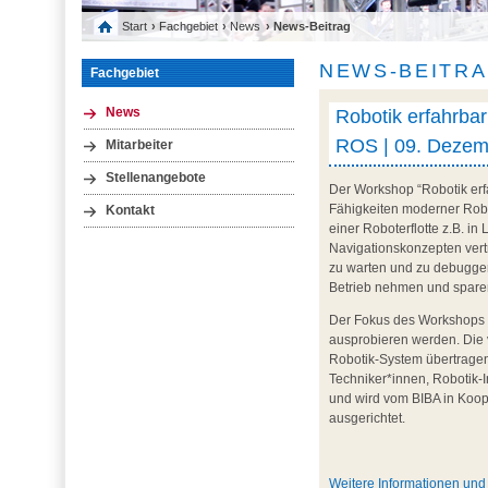
Start
›
Fachgebiet
›
News
› News-Beitrag
NEWS-BEITR
Fachgebiet
Robotik erfahrba
News
ROS | 09. Dezemb
Mitarbeiter
Stellenangebote
Der Workshop “Robotik erf
Fähigkeiten moderner Robo
Kontakt
einer Roboterflotte z.B. i
Navigationskonzepten vertr
zu warten und zu debuggen
Betrieb nehmen und spare
Der Fokus des Workshops l
ausprobieren werden. Die 
Robotik-System übertragen 
Techniker*innen, Robotik-
und wird vom BIBA in Koo
ausgerichtet.
Weitere Informationen un