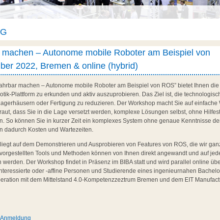
AG
r machen – Autonome mobile Roboter am Beispiel von
er 2022, Bremen & online (hybrid)
ahrbar machen – Autonome mobile Roboter am Beispiel von ROS” bietet Ihnen die 
tik-Plattform zu erkunden und aktiv auszuprobieren. Das Ziel ist, die technologi
n Lagerhäusern oder Fertigung zu reduzieren. Der Workshop macht Sie auf einfache 
aut, dass Sie in die Lage versetzt werden, komplexe Lösungen selbst, ohne Hilfest
. So können Sie in kurzer Zeit ein komplexes System ohne genaue Kenntnisse der
n dadurch Kosten und Wartezeiten.
iegt auf dem Demonstrieren und Ausprobieren von Features von ROS, die wir ganz
vorgestellten Tools und Methoden können von Ihnen direkt angewandt und auf je
werden. Der Workshop findet in Präsenz im BIBA statt und wird parallel online über
Interessierte oder -affine Personen und Studierende eines ingenieurnahen Bachel
peration mit dem Mittelstand 4.0-Kompetenzzeztrum Bremen und dem EIT Manufac
d Anmeldung