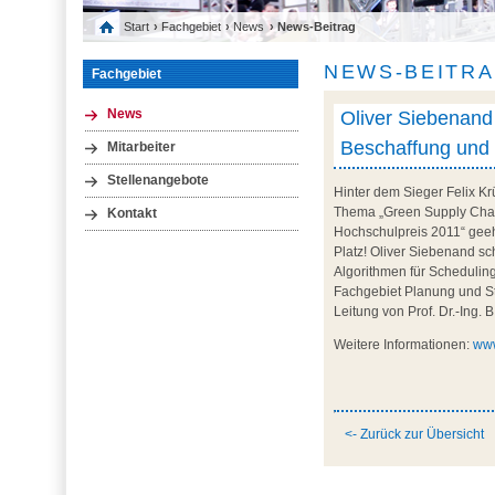
Start
›
Fachgebiet
›
News
› News-Beitrag
NEWS-BEITR
Fachgebiet
Oliver Siebenand
News
Beschaffung und 
Mitarbeiter
Stellenangebote
Hinter dem Sieger Felix Kr
Thema „Green Supply Chai
Kontakt
Hochschulpreis 2011“ geeh
Platz! Oliver Siebenand s
Algorithmen für Schedulin
Fachgebiet Planung und S
Leitung von Prof. Dr.-Ing. 
Weitere Informationen:
ww
<- Zurück zur Übersicht