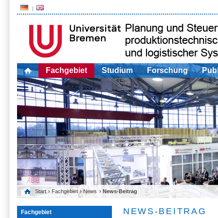
Fachgebiet
Studium
Forschung
Publ
Start
›
Fachgebiet
›
News
› News-Beitrag
NEWS-BEITRAG
Fachgebiet