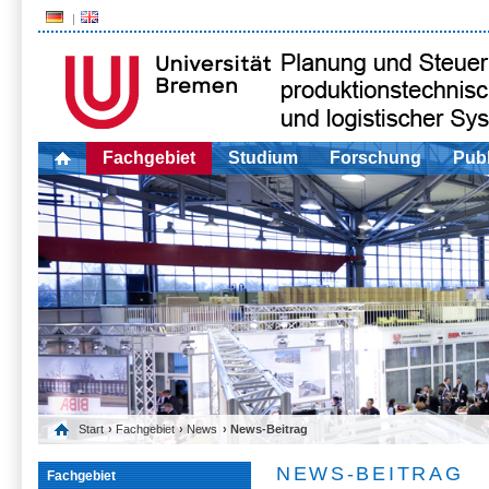
Fachgebiet
Studium
Forschung
Publ
Start
›
Fachgebiet
›
News
› News-Beitrag
NEWS-BEITRAG
Fachgebiet