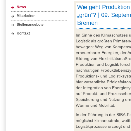
Wie geht Produktion 
News
„grün“? | 09. Septe
Mitarbeiter
Bremen
Stellenangebote
Kontakt
Im Sinne des Klimaschutzes u
Logistik als größten Primär
bewegen: Weg von Kompensat
erneuerbarer Energien, der A
Bildung von Flexibilitätsmaßn
Produktion und Logistik forsc
nachhaltigen Produktlebenszy
Produktions- und Logistiksyst
hier wesentliche Erfolgsfakto
der Integration von Energies
auf Produkt- und Prozesseben
Speicherung und Nutzung ern
Wärme und Mobilität.
In der Führung in der BIBA-F
möglichst klimaneutrale, wet
Logistikprozesse erzeugt und