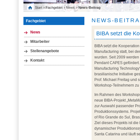
Start
›
Fachgebiet
›
News
› News-Beitrag
NEWS-BEITR
Fachgebiet
BIBA setzt die Koo
News
Mitarbeiter
BIBA setzt die Kooperation
Stellenangebote
Manufacturing statt, bei d
wurden. Seit 2009 werden
Kontakt
Pendant CAPES gefördert. 
Manufacturing Technology“
brasilianische Initiative ge
Prof. Michael Freitag und 
Workshop-Teilnehmern zu K
Im Rahmen des Workshops w
neue BIBA-Projekt „MetaMai
zur Auswahl passender Pro
Produktionssystems. Projek
of Rio Grande do Sul, Bra
Ziel dieses Projekts ist d
dynamischer Produktionss
Santa Catarina und läuft se