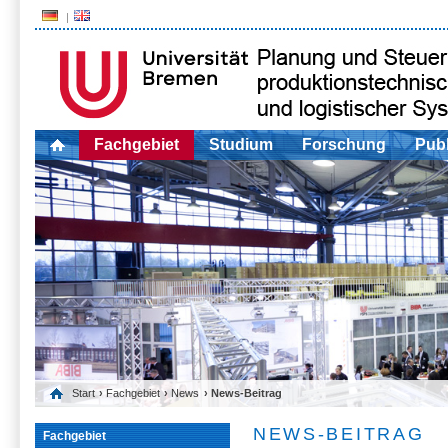
Fachgebiet
Studium
Forschung
Publ
Start
›
Fachgebiet
›
News
› News-Beitrag
NEWS-BEITRAG
Fachgebiet