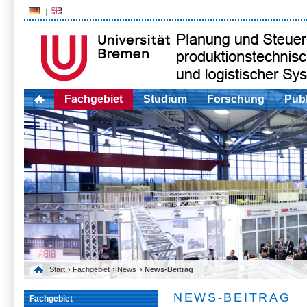
Fachgebiet
Studium
Forschung
Publ
Start
›
Fachgebiet
›
News
› News-Beitrag
NEWS-BEITRAG
Fachgebiet