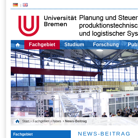
Fachgebiet
Studium
Forschung
Publ
Start
›
Fachgebiet
›
News
› News-Beitrag
NEWS-BEITRAG
Fachgebiet