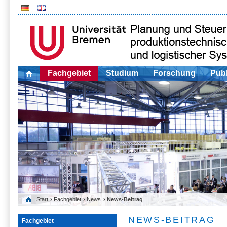
Fachgebiet
Studium
Forschung
Publ
Start
›
Fachgebiet
›
News
› News-Beitrag
NEWS-BEITRAG
Fachgebiet