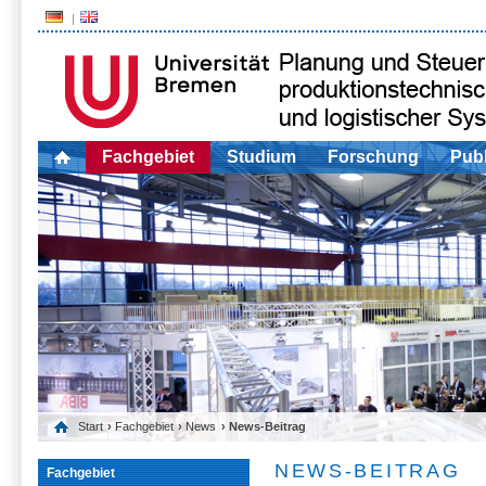
Fachgebiet
Studium
Forschung
Publ
Start
›
Fachgebiet
›
News
› News-Beitrag
NEWS-BEITRAG
Fachgebiet