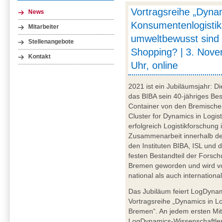
Vortragsreihe „Dynam
News
Konsumentenlogistik
Mitarbeiter
umweltbewusst sind 
Stellenangebote
Shopping? | 3. Nov
Kontakt
Uhr, online
2021 ist ein Jubiläumsjahr: Di
das BIBA sein 40-jähriges Be
Container von den Bremische
Cluster for Dynamics in Logis
erfolgreich Logistikforschung 
Zusammenarbeit innerhalb der
den Instituten BIBA, ISL und 
festen Bestandteil der Forsc
Bremen geworden und wird vo
national als auch internationa
Das Jubiläum feiert LogDynami
Vortragsreihe „Dynamics in Lo
Bremen“. An jedem ersten Mit
LogDynamics-Wissenschaftler*