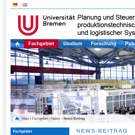
Fachgebiet
Studium
Forschung
Publ
Start
›
Fachgebiet
›
News
› News-Beitrag
NEWS-BEITRAG
Fachgebiet