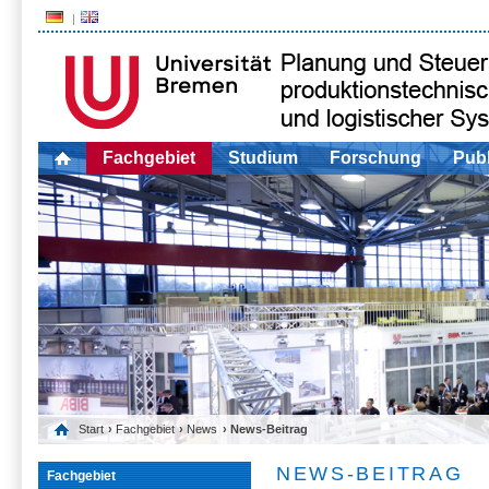
Fachgebiet
Studium
Forschung
Publ
Start
›
Fachgebiet
›
News
› News-Beitrag
NEWS-BEITRAG
Fachgebiet