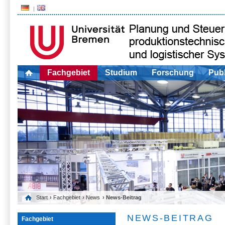
Fachgebiet
Studium
Forschung
Publ
Start
›
Fachgebiet
›
News
› News-Beitrag
NEWS-BEITRAG
Fachgebiet