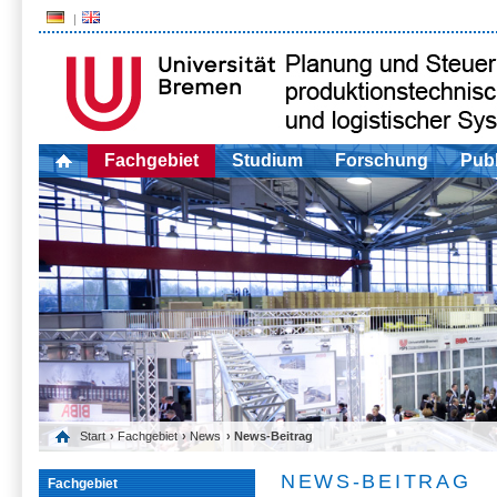
Fachgebiet
Studium
Forschung
Publ
Start
›
Fachgebiet
›
News
› News-Beitrag
NEWS-BEITRAG
Fachgebiet