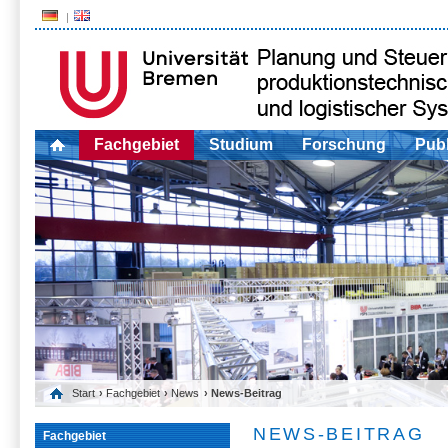
Fachgebiet
Studium
Forschung
Publ
Start
›
Fachgebiet
›
News
› News-Beitrag
NEWS-BEITRAG
Fachgebiet