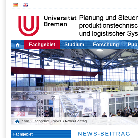
Fachgebiet
Studium
Forschung
Publ
Start
›
Fachgebiet
›
News
› News-Beitrag
NEWS-BEITRAG
Fachgebiet