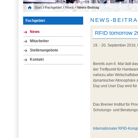
Start
›
Fachgebiet
›
News
› News-Beitrag
NEWS-BEITR
Fachgebiet
RFID tomorrow 20
News
Mitarbeiter
19. - 20. September 2016,
Stellenangebote
Kontakt
Bereits zum 6. Mal lädt d
der Treffpunkt für Hardwa
nahezu aller Wirtschaftsbe
dynamischer Atmosphäre a
Day und User Day wird für
Das Bremer Institut für Pro
Schulungs- und Beratungsan
Internationaler RFID-Kong