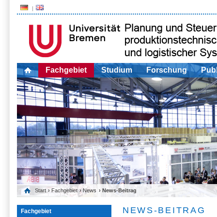
Fachgebiet
Studium
Forschung
Publ
Start
›
Fachgebiet
›
News
› News-Beitrag
NEWS-BEITRAG
Fachgebiet