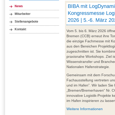
BIBA mit LogDynami
News
Kongressmesse Logi
Mitarbeiter
2026 | 5.-6. März 2
Stellenangebote
Kontakt
Vom 5. bis 6. März 2026 öffn
Bremen (CCB) erneut ihre Tor
die einzige Fachmesse mit Kon
aus den Bereichen Projektlog
zugeschnitten ist. Sie kombin
praxisnahe Workshops. Ziel ist
Wissenstransfer und Branchen
Nationalen Hafenstrategie.
Gemeinsam mit dem Forschun
Fachausstellung vertreten und
und im Hafen”. Wir laden Sie
„Bremen/Bremerhaven“ Nr. CC
innovative Logistik-Projekte 
im Hafen inspirieren zu lassen
Weitere Informationen