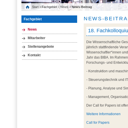
Start
›
Fachgebiet
›
News
› News-Beitrag
NEWS-BEITR
Fachgebiet
18. Fachkolloqui
News
Mitarbeiter
Die Wissenschaftliche Gese
Stellenangebote
jährlich stattfindende Ve
Wissenschaftler*innen und
Kontakt
Jahr das BIBA. Im Rahmen d
Forschungs- und Entwicklu
- Konstruktion und maschi
- Steuerungstechnik und I
- Planung, Analyse und Sim
- Management, Organisatio
Der Call for Papers ist off
Weitere Informationen
Call for Papers