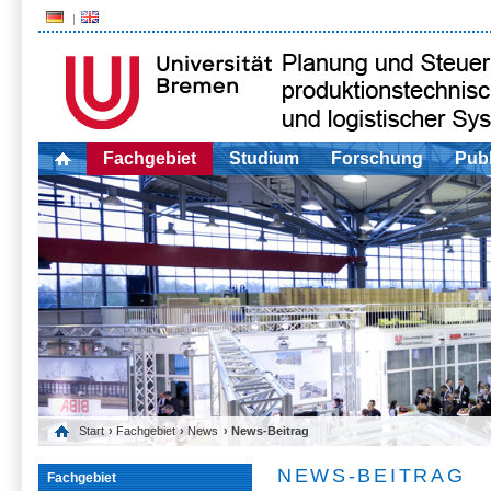
Fachgebiet
Studium
Forschung
Publ
Start
›
Fachgebiet
›
News
› News-Beitrag
NEWS-BEITRAG
Fachgebiet